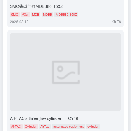
SMC薄型气缸MDBB80-150Z
SMC
气缸
MDB
MDBB
MDBB80-150Z
2026-03-12
78
AIRTAC's three-jaw cylinder HFCY16
AirTAC
Cylinder
AirTac
automated equipment
cylinder