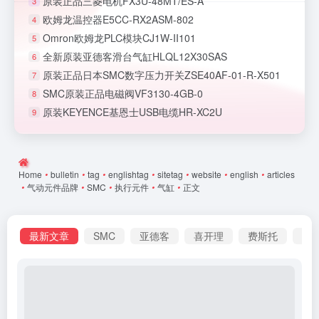
原装正品三菱电机FX3U-48MT/ES-A
3
欧姆龙温控器E5CC-RX2ASM-802
4
Omron欧姆龙PLC模块CJ1W-II101
5
全新原装亚德客滑台气缸HLQL12X30SAS
6
原装正品日本SMC数字压力开关ZSE40AF-01-R-X501
7
SMC原装正品电磁阀VF3130-4GB-0
8
原装KEYENCE基恩士USB电缆HR-XC2U
9
Home
•
bulletin
•
tag
•
englishtag
•
sitetag
•
website
•
english
•
articles
•
气动元件品牌
•
SMC
•
执行元件
•
气缸
•
正文
最新文章
SMC
亚德客
喜开理
费斯托
基