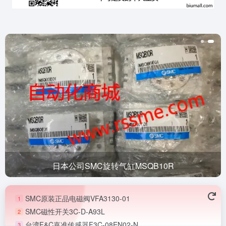
日本公司SMC旋转气缸MSQB10R
SMC原装正品电磁阀VFA3130-01
1
SMC磁性开关3C-D-A93L
2
台湾F&C嘉准传感器F3C-08EN02-N
3