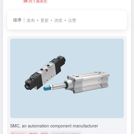
共 1 篇英文
排序
发布
更新
浏览
点赞
SMC, an automation component manufacturer
Company
BMW
BOE
conveying systems