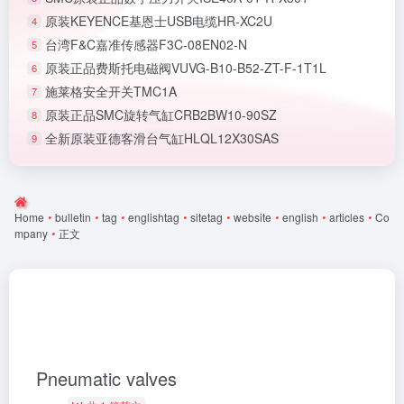
原装KEYENCE基恩士USB电缆HR-XC2U
4
台湾F&C嘉准传感器F3C-08EN02-N
5
原装正品费斯托电磁阀VUVG-B10-B52-ZT-F-1T1L
6
施莱格安全开关TMC1A
7
原装正品SMC旋转气缸CRB2BW10-90SZ
8
全新原装亚德客滑台气缸HLQL12X30SAS
9
Home
•
bulletin
•
tag
•
englishtag
•
sitetag
•
website
•
english
•
articles
•
Co
mpany
•
正文
Pneumatic valves