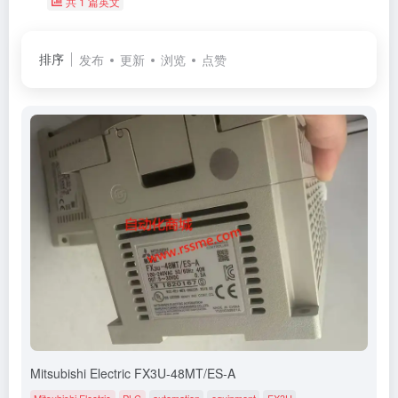
共 1 篇英文
排序
发布
更新
浏览
点赞
Mitsubishi Electric FX3U-48MT/ES-A
Mitsubishi Electric
PLC
automation
equipment
FX3U