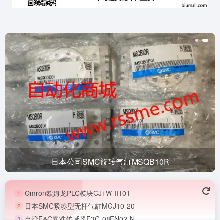
日本公司SMC旋转气缸MSQB10R
Omron欧姆龙PLC模块CJ1W-II101
1
日本SMC紧凑型无杆气缸MGJ10-20
2
台湾F&C嘉准传感器F3C-08EN02-N
3