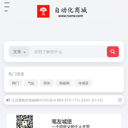
文章
热门搜索
阀门
气缸
滑块
电磁阀
传感器
正品费斯托电磁阀VUVG-B14-B52-ZT-F-1T1L-EX2C (01/12)