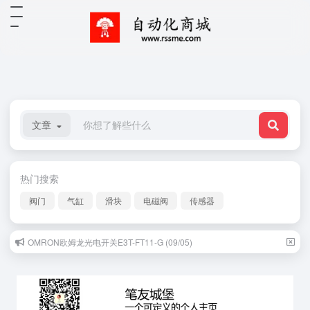
文章
热门搜索
阀门
气缸
滑块
电磁阀
传感器
OMRON欧姆龙光电开关E3T-FT11-G (09/05)