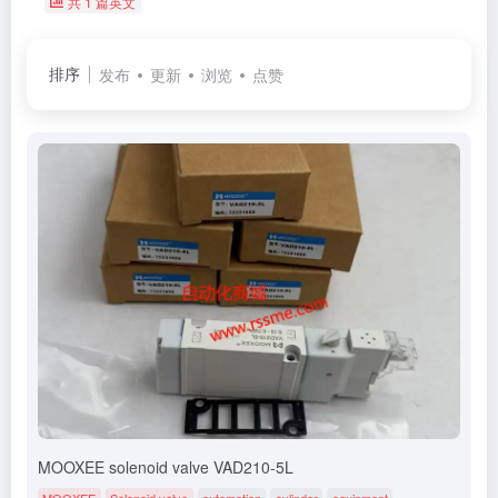
共 1 篇英文
排序
发布
更新
浏览
点赞
MOOXEE solenoid valve VAD210-5L
MOOXEE
Solenoid valve
automation
cylinder
equipment