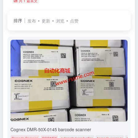
共 1 篇英文
排序
发布
更新
浏览
点赞
Cognex DMR-50X-0145 barcode scanner
Barcode Scanner
COGNEX
automated production
barcode scanner
Cogne