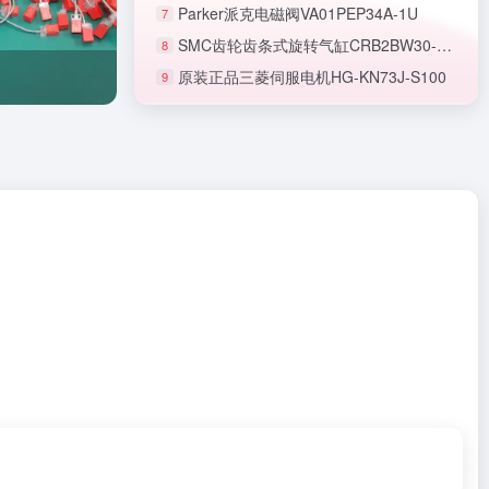
Parker派克电磁阀VA01PEP34A-1U
7
SMC齿轮齿条式旋转气缸CRB2BW30-180S
8
原装正品三菱伺服电机HG-KN73J-S100
9
正品SMC节流阀AS1201F-M5-06A