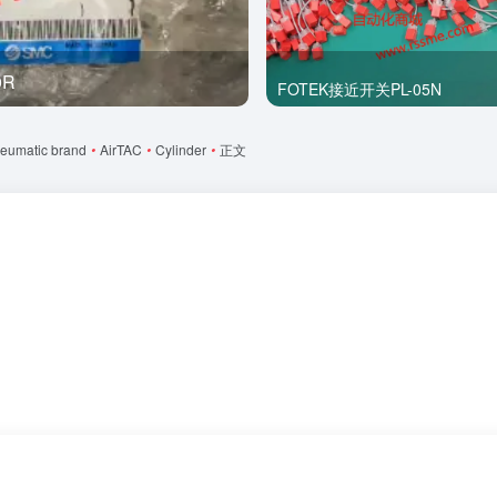
0R
全新
FOTEK接近开关PL-05N
eumatic brand
•
AirTAC
•
Cylinder
•
正文