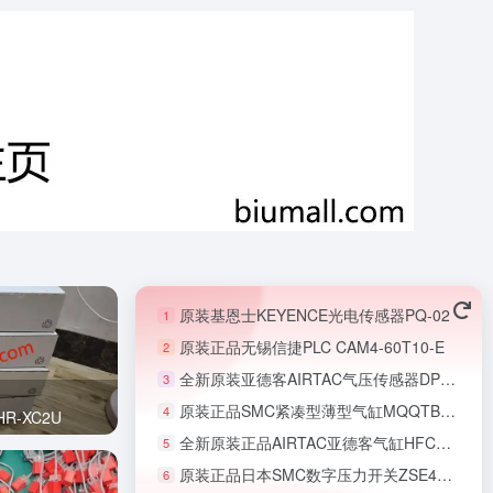
原装基恩士KEYENCE光电传感器PQ-02
1
原装正品无锡信捷PLC CAM4-60T10-E
2
全新原装亚德客AIRTAC气压传感器DPSN1-01020
3
原装正品SMC紧凑型薄型气缸MQQTB16-20D
4
R-XC2U
全新原装正品AIRTAC亚德客气缸HFCY16
5
原装正品日本SMC数字压力开关ZSE40AF-01-R-X501
6