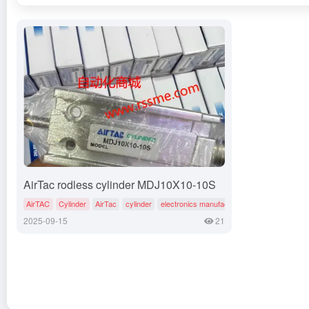
AirTac rodless cylinder MDJ10X10-10S
AirTAC
Cylinder
AirTac
cylinder
electronics manufacturing equipment
2025-09-15
21