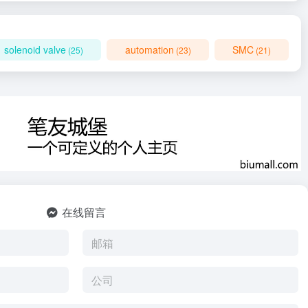
solenoid valve
automation
SMC
(25)
(23)
(21)
在线留言