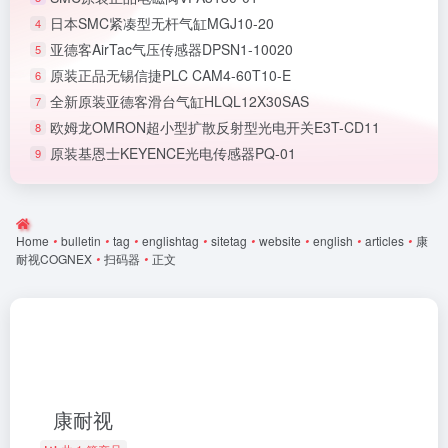
日本SMC紧凑型无杆气缸MGJ10-20
4
亚德客AirTac气压传感器DPSN1-10020
5
原装正品无锡信捷PLC CAM4-60T10-E
6
全新原装亚德客滑台气缸HLQL12X30SAS
7
欧姆龙OMRON超小型扩散反射型光电开关E3T-CD11
8
原装基恩士KEYENCE光电传感器PQ-01
9
Home
•
bulletin
•
tag
•
englishtag
•
sitetag
•
website
•
english
•
articles
•
康
耐视COGNEX
•
扫码器
•
正文
康耐视