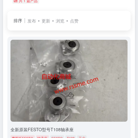
共 1 篇产品
排序
发布
更新
浏览
点赞
全新原装FESTO型号T108轴承座
费斯托FESTO
轴承座
FESTO
T108
工业