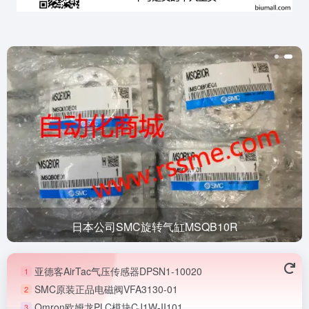
日本公司SMC旋转气缸MSQB10R
亚德客AirTac气压传感器DPSN1-10020
1
SMC原装正品电磁阀VFA3130-01
2
Omron欧姆龙PLC模块CJ1W-II101
3