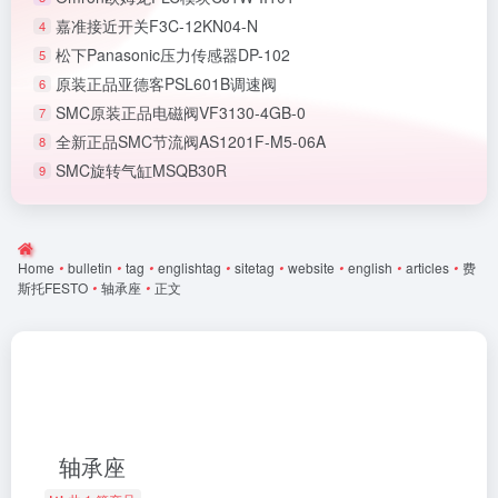
嘉准接近开关F3C-12KN04-N
4
松下Panasonic压力传感器DP-102
5
原装正品亚德客PSL601B调速阀
6
SMC原装正品电磁阀VF3130-4GB-0
7
全新正品SMC节流阀AS1201F-M5-06A
8
SMC旋转气缸MSQB30R
9
Home
•
bulletin
•
tag
•
englishtag
•
sitetag
•
website
•
english
•
articles
•
费
斯托FESTO
•
轴承座
•
正文
轴承座