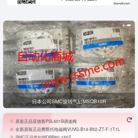
日本公司SMC旋转气缸MSQB10R
原装正品亚德客PSL601B调速阀
1
全新原装正品费斯托电磁阀VUVG-B14-B52-ZT-F-1T1L
2
SMC正品气缸MDBB80-150Z
3