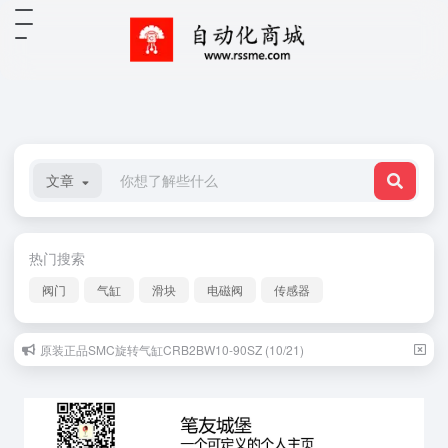
文章
热门搜索
阀门
气缸
滑块
电磁阀
传感器
原装正品SMC旋转气缸CRB2BW10-90SZ (10/21)