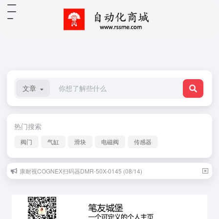
文章
热门搜索
阀门
气缸
滑块
电磁阀
传感器
康耐视COGNEX扫码器DMR-50X-0145 (08/14)