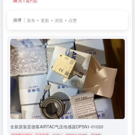
共 1 篇产品
排序
发布
更新
浏览
点赞
全新原装亚德客AIRTAC气压传感器DPSN1-01020
亚德客AirTAC
压力开关
AirTac
DPSN1-01020
亚德客