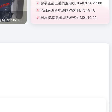
原装正品三菱伺服电机HG-KN73J-S100
7
Parker派克电磁阀VA01PEP34A-1U
8
日本SMC紧凑型无杆气缸MGJ10-20
9
正品SMC节流阀AS1201F-M5-06A
4V110-06