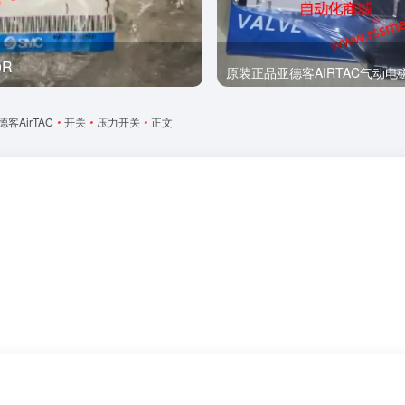
0R
全新
原装正品亚德客AIRTAC气动电磁阀
德客AirTAC
•
开关
•
压力开关
•
正文