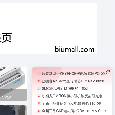
原装基恩士KEYENCE光电传感器PQ-02
1
亚德客AirTac气压传感器DPSN1-10020
2
SMC正品气缸MDBB80-150Z
3
欧姆龙OMRON超小型扩散反射型光电开关E3T-CD11
4
0-Y3A
全新正品亚德客气动电磁阀4V110-06
5
全新正品CKD电磁阀3QRA110-M5-C2-3
6