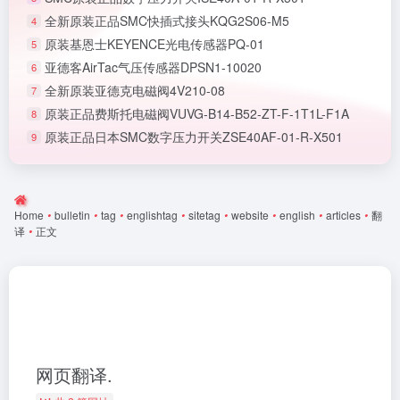
全新原装正品SMC快插式接头KQG2S06-M5
4
原装基恩士KEYENCE光电传感器PQ-01
5
亚德客AirTac气压传感器DPSN1-10020
6
全新原装亚德克电磁阀4V210-08
7
原装正品费斯托电磁阀VUVG-B14-B52-ZT-F-1T1L-F1A
8
原装正品日本SMC数字压力开关ZSE40AF-01-R-X501
9
Home
•
bulletin
•
tag
•
englishtag
•
sitetag
•
website
•
english
•
articles
•
翻
译
•
正文
网页翻译.