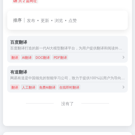
共 2 篇网址
排序
发布
更新
浏览
点赞
百度翻译
百度翻译打造的新一代AI大模型翻译平台，为用户提供翻译和阅读外文场景的一站式智能解决方案，支持中文、英文、日语、韩语、德语、法语等203种语言，包括文档翻译、AI翻译、英文润色、双语审校、语法分析等多种能力，是智能时代的翻译新质生产力。
翻译
AI翻译
DOC翻译
PDF翻译
有道翻译
网易有道是中国领先的智能学习公司，致力于提供100%以用户为导向的学习产品和服务。有道成立于2006年，打造了一系列深受用户喜欢的口碑型大众学习工具产品，例如：网易有道词典、有道精品课、有道翻译官、有道云笔记等。2014年，网易有道宣布正式进军互联网教育行业。2018年4月，网易有道完成首次战略融资，投后估值11.2亿美金，跻身独角兽阵营。2019年10月，网易有道成功登陆纽交所，股票代码为“DAO”，成为网易集团首个独立上市的公司。
翻译
人工翻译
免费AI翻译
在线即时翻译
没有了