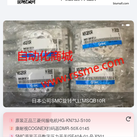
日本公司SMC旋转气缸MSQB10R
原装正品三菱伺服电机HG-KN73J-S100
1
康耐视COGNEX扫码器DMR-50X-0145
2
SMC原装正品数字压力开关ISE40A-01-R-X501
3