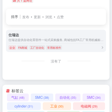
共 1 篇网址
排序
发布
更新
浏览
点赞
仕瑞达
仕瑞达提供自动化零部件一站式采购服务, 商城包括FA工厂常用机械标准件和电子目录库, 3D模型选型预览, 自动报价和2D/3D设计图纸免费下载,支持非标件定制设计, 上千万种FA标准精密零件库, 为广大中小工业企业提供优质, 低价格, 种类齐全的工业自动化全品类零配件产品.
企业
FA商城
工厂自动化
常用标准件
没有了
标签云
气缸
SMC
自动化
SMC
(48)
(38)
(35)
(34)
cylinder
工业
电磁阀
(31)
(30)
(29)