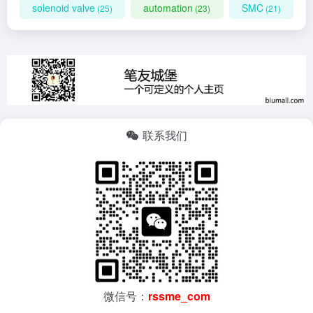
solenoid valve
automation
SMC
(25)
(23)
(21)
联系我们
微信号：
rssme_com