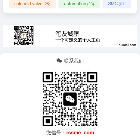
solenoid valve
automation
SMC
(25)
(23)
(21)
联系我们
微信号：
rssme_com