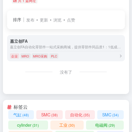
共 1 篇网址
排序
发布
更新
浏览
点赞
嘉立创FA
嘉立创FA自动化零部件一站式采购商城，提供零部件同品质1：1低成本选型替代，价格公开透明欢迎比价，现货库存当天发货，自营加工工厂，品质/交期可控。业务范围：机械常用零部件、直线运动零部件、传动零部件、紧固零件、电子电气产品、工控及电机驱动产品、气缸及气动配件产品等，隶属于嘉立创集团，致力于打造工厂自动化零部件一站式采购服务。
企业
MRO
MRO采购
PLC
没有了
标签云
气缸
SMC
自动化
SMC
(48)
(38)
(35)
(34)
cylinder
工业
电磁阀
(31)
(30)
(29)