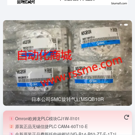
日本公司SMC旋转气缸MSQB10R
Omron欧姆龙PLC模块CJ1W-II101
1
原装正品无锡信捷PLC CAM4-60T10-E
2
全新原装正品费斯托电磁阀VUVG-B14-B52-ZT-F-1T1L
3