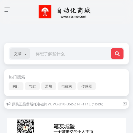
文章
热门搜索
阀门
气缸
滑块
电磁阀
传感器
原装正品费斯托电磁阀VUVG-B10-B52-ZT-F-1T1L (12/26)