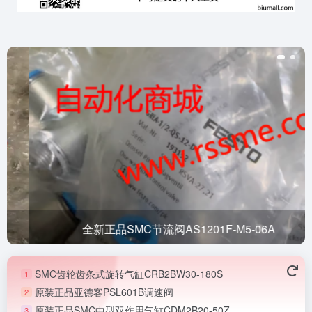
全新正品SMC节流阀AS1201F-M5-06A
SMC齿轮齿条式旋转气缸CRB2BW30-180S
1
原装正品亚德客PSL601B调速阀
2
原装正品SMC中型双作用气缸CDM2B20-50Z
3