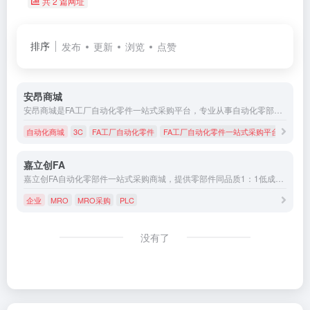
共 2 篇网址
排序
发布
更新
浏览
点赞
安昂商城
安昂商城是FA工厂自动化零件一站式采购平台，专业从事自动化零部件研发、生产和销售，产品涵盖机械标准件、直线运动零件、传动零部件、气动元件、工业铝型材、电子电气、加工件等产品类别。安昂服务于自动化设备、3C、汽车、新能源等行业。为客户提高设计效率，节省采购成本、缩短交付周期
自动化商城
3C
FA工厂自动化零件
FA工厂自动化零件一站式采购平台
嘉立创FA
嘉立创FA自动化零部件一站式采购商城，提供零部件同品质1：1低成本选型替代，价格公开透明欢迎比价，现货库存当天发货，自营加工工厂，品质/交期可控。业务范围：机械常用零部件、直线运动零部件、传动零部件、紧固零件、电子电气产品、工控及电机驱动产品、气缸及气动配件产品等，隶属于嘉立创集团，致力于打造工厂自动化零部件一站式采购服务。
企业
MRO
MRO采购
PLC
没有了