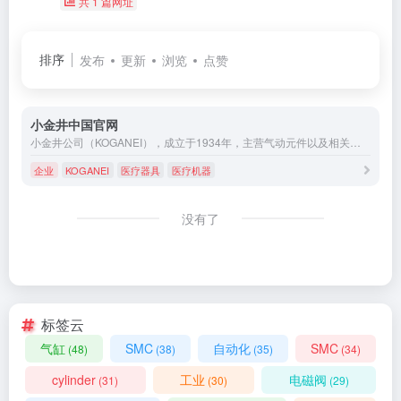
共 1 篇网址
排序
发布
更新
浏览
点赞
小金井中国官网
小金井公司（KOGANEI），成立于1934年，主营气动元件以及相关产品的制造与销售、氟树脂元件的制造以及集中给油润滑装置的制造。小金井的产品包括小金井高性能气动元件气缸、摇摆气缸、气动爪、电磁阀、手动阀、止回阀、真空阀发生器、吸盘、各类气缸、磁性干燥器、调压阀、压力阀、小金井除静电器、验静电器等。
企业
KOGANEI
医疗器具
医疗机器
没有了
标签云
气缸
SMC
自动化
SMC
(48)
(38)
(35)
(34)
cylinder
工业
电磁阀
(31)
(30)
(29)