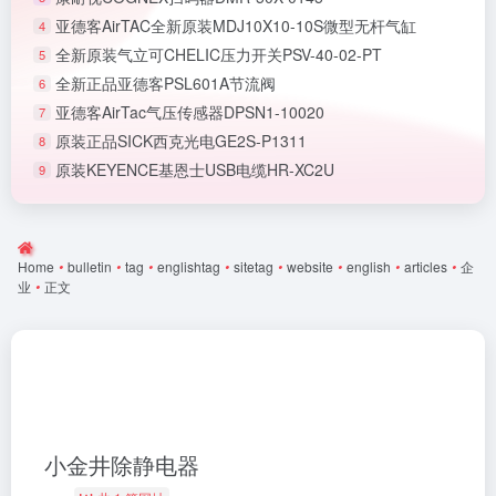
亚德客AirTAC全新原装MDJ10X10-10S微型无杆气缸
4
全新原装气立可CHELIC压力开关PSV-40-02-PT
5
全新正品亚德客PSL601A节流阀
6
亚德客AirTac气压传感器DPSN1-10020
7
原装正品SICK西克光电GE2S-P1311
8
原装KEYENCE基恩士USB电缆HR-XC2U
9
Home
•
bulletin
•
tag
•
englishtag
•
sitetag
•
website
•
english
•
articles
•
企
业
•
正文
小金井除静电器