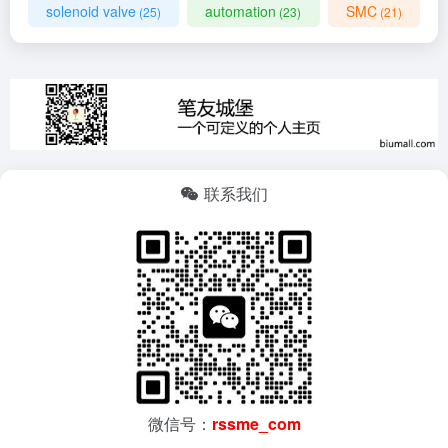
solenoid valve
automation
SMC
(25)
(23)
(21)
联系我们
微信号：
rssme_com