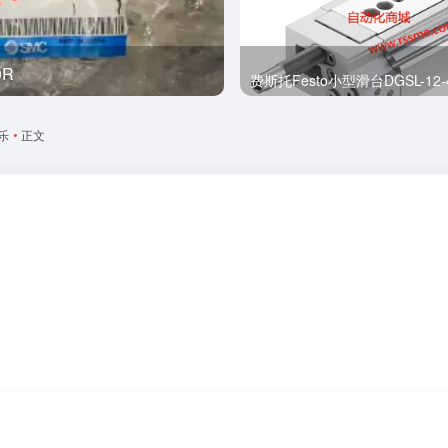
0R
全新
费斯托Festo小型滑台DGSL-12-4
乐
•
正文