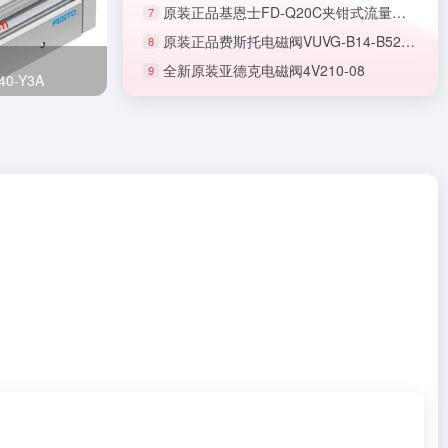
原装正品基恩士FD-Q20C夹钳式流量传感器
7
原装正品费斯托电磁阀VUVG-B14-B52-ZT-F-1T1L-F1A
8
全新原装亚德克电磁阀4V210-08
9
正品SMC节流阀AS1201F-M5-06A
0-Y3A