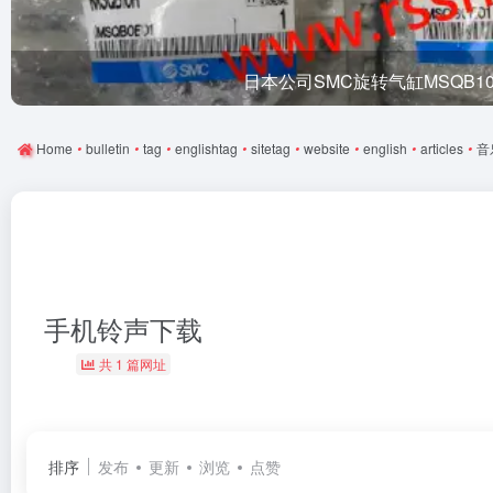
日本公司SMC旋转气缸MSQB1
Home
•
bulletin
•
tag
•
englishtag
•
sitetag
•
website
•
english
•
articles
•
音
手机铃声下载
共 1 篇网址
排序
发布
更新
浏览
点赞