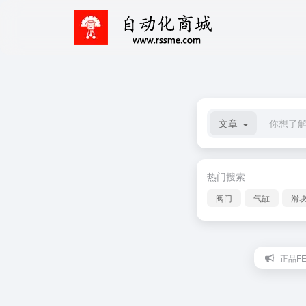
文章
热门搜索
阀门
气缸
滑
正品FE