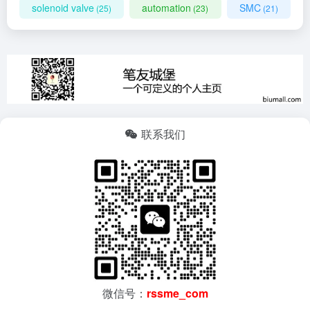
solenoid valve
automation
SMC
(25)
(23)
(21)
联系我们
微信号：
rssme_com