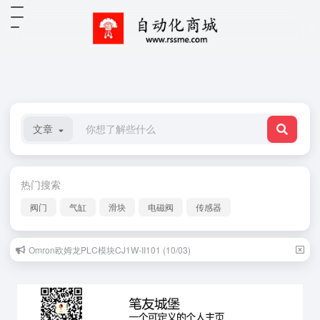
文章
热门搜索
阀门
气缸
滑块
电磁阀
传感器
Omron欧姆龙PLC模块CJ1W-II101 (10/03)