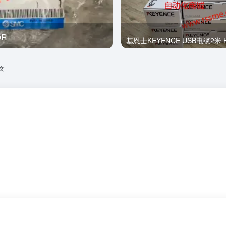
0R
全新
基恩士KEYENCE USB电缆2米 H
文