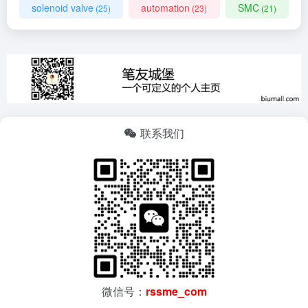
solenoid valve
automation
SMC
(25)
(23)
(21)
联系我们
微信号：
rssme_com