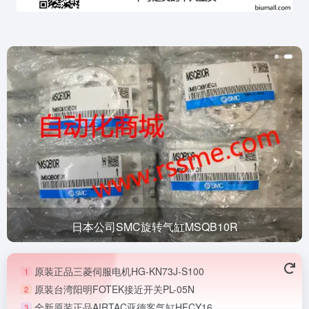
日本公司SMC旋转气缸MSQB10R
原装正品三菱伺服电机HG-KN73J-S100
1
原装台湾阳明FOTEK接近开关PL-05N
2
全新原装正品AIRTAC亚德客气缸HFCY16
3