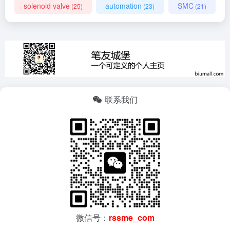
solenoid valve
automation
SMC
(25)
(23)
(21)
联系我们
微信号：
rssme_com