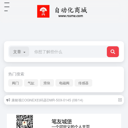
文章
热门搜索
阀门
气缸
滑块
电磁阀
传感器
康耐视COGNEX扫码器DMR-50X-0145 (08/14)