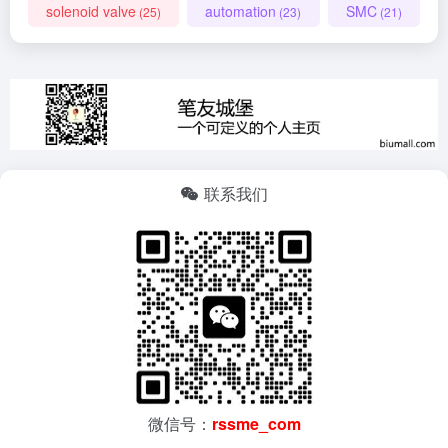
solenoid valve
automation
SMC
(25)
(23)
(21)
联系我们
微信号：
rssme_com