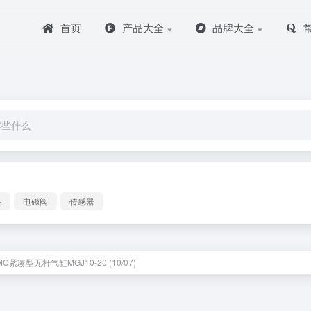
首页
产品大全
品牌大全
块
电磁阀
传感器
C紧凑型无杆气缸MGJ10-20 (10/07)