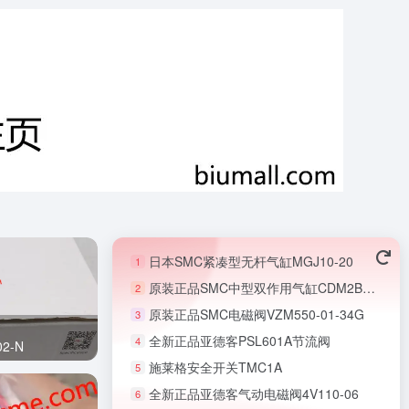
日本SMC紧凑型无杆气缸MGJ10-20
1
原装正品SMC中型双作用气缸CDM2B20-50Z
2
原装正品SMC电磁阀VZM550-01-34G
3
全新正品亚德客PSL601A节流阀
4
2-N
施莱格安全开关TMC1A
5
全新正品亚德客气动电磁阀4V110-06
6