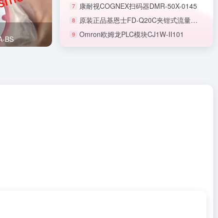
康耐视COGNEX扫码器DMR-50X-0145
7
原装正品基恩士FD-Q20C夹钳式流量传感器
8
Omron欧姆龙PLC模块CJ1W-II101
9
正品SMC节流阀AS1201F-M5-06A
-BS