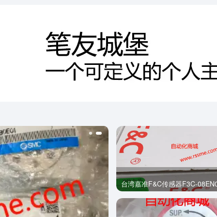
台湾嘉准F&C传感器F3C-08EN0