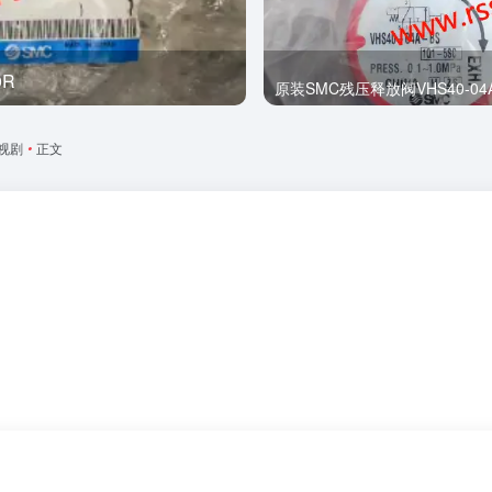
0R
全新
原装SMC残压释放阀VHS40-04A
视剧
•
正文