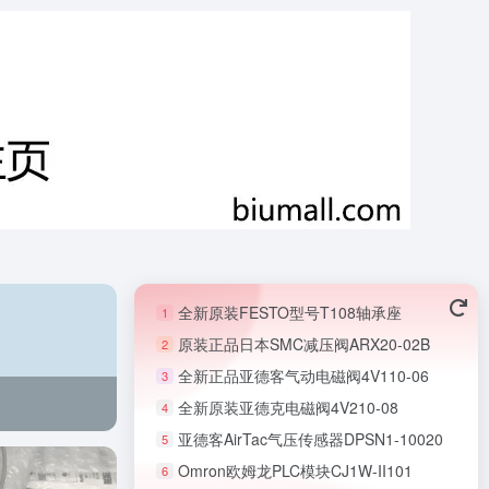
全新原装FESTO型号T108轴承座
1
原装正品日本SMC减压阀ARX20-02B
2
全新正品亚德客气动电磁阀4V110-06
3
全新原装亚德克电磁阀4V210-08
4
亚德客AirTac气压传感器DPSN1-10020
5
Omron欧姆龙PLC模块CJ1W-II101
6