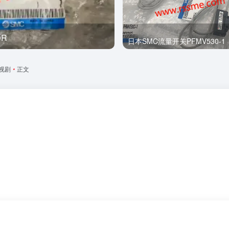
0R
全新
日本SMC流量开关PFMV530-1
视剧
•
正文