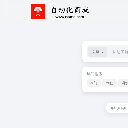
文章
热门搜索
阀门
气缸
滑
原装KE