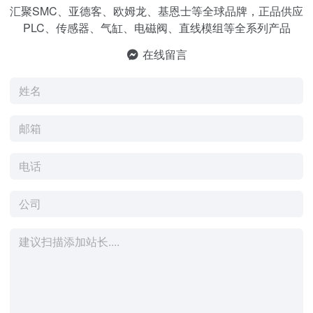
汇聚SMC、亚德客、欧姆龙、基恩士等全球品牌，正品供应
PLC、传感器、气缸、电磁阀、直线模组等全系列产品
在线留言