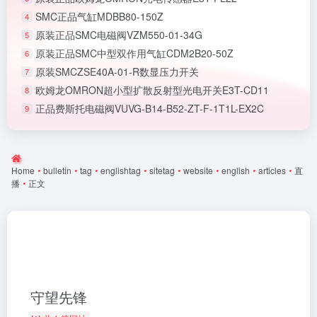
SMC正品气缸MDBB80-150Z
4
原装正品SMC电磁阀VZM550-01-34G
5
原装正品SMC中型双作用气缸CDM2B20-50Z
6
原装SMCZSE40A-01-R数显压力开关
7
欧姆龙OMRON超小型扩散反射型光电开关E3T-CD11
8
正品费斯托电磁阀VUVG-B14-B52-ZT-F-1T1L-EX2C
9
Home
•
bulletin
•
tag
•
englishtag
•
sitetag
•
website
•
english
•
articles
•
直
播
•
正文
守望先锋