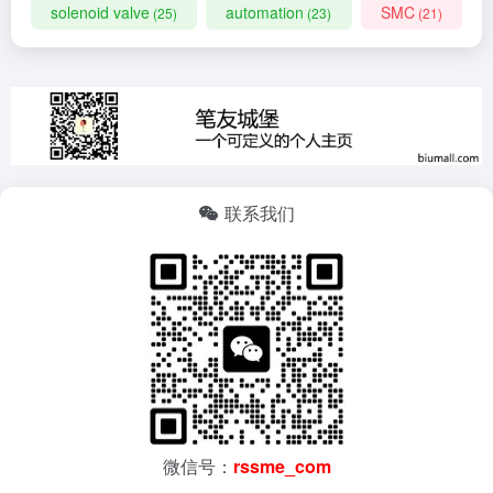
solenoid valve
automation
SMC
(25)
(23)
(21)
联系我们
微信号：
rssme_com