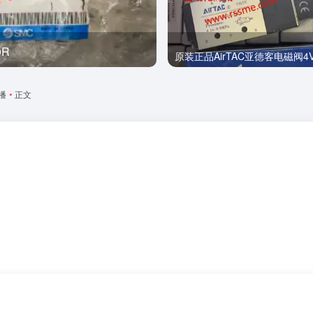
0R
全新
原装正品AirTAC亚德客电磁阀4V2
播
•
正文