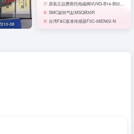
原装正品费斯托电磁阀VUVG-B14-B52-ZT-F-1T1L-F1A
7
SMC旋转气缸MSQB30R
8
台湾F&C嘉准传感器F3C-08EN02-N
9
正品SMC节流阀AS1201F-M5-06A
10-08