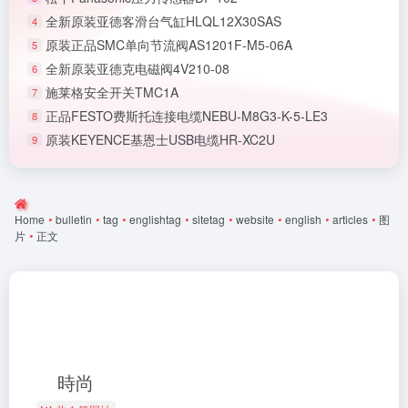
全新原装亚德客滑台气缸HLQL12X30SAS
4
原装正品SMC单向节流阀AS1201F-M5-06A
5
全新原装亚德克电磁阀4V210-08
6
施莱格安全开关TMC1A
7
正品FESTO费斯托连接电缆NEBU-M8G3-K-5-LE3
8
原装KEYENCE基恩士USB电缆HR-XC2U
9
Home
•
bulletin
•
tag
•
englishtag
•
sitetag
•
website
•
english
•
articles
•
图
片
•
正文
時尚