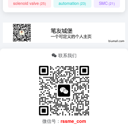
solenoid valve
automation
SMC
(25)
(23)
(21)
联系我们
微信号：
rssme_com