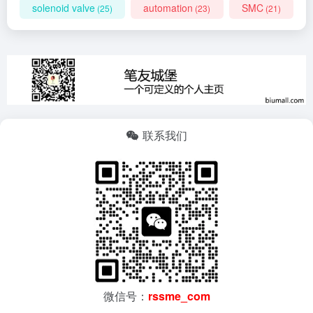
solenoid valve
automation
SMC
(25)
(23)
(21)
联系我们
微信号：
rssme_com