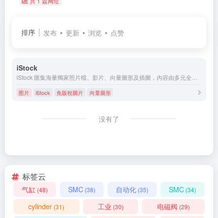
共 1 篇网址
排序
发布
更新
浏览
点赞
iStock
iStock 匯集海量獨家照片檔、影片、向量圖形及插圖，內容由多元全球社群研究和拍攝，既多元包容又啟發人心。© 2023 iStockphoto LP。
图片
iStock
免版稅圖片
向量圖形
没有了
标签云
气缸
SMC
自动化
SMC
(48)
(38)
(35)
(34)
cylinder
工业
电磁阀
(31)
(30)
(29)