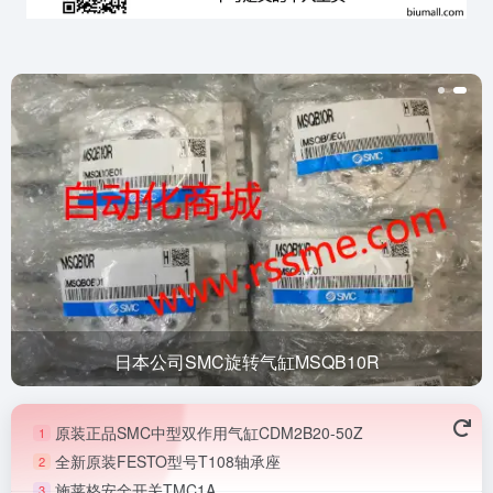
日本公司SMC旋转气缸MSQB10R
原装正品SMC中型双作用气缸CDM2B20-50Z
1
全新原装FESTO型号T108轴承座
2
施莱格安全开关TMC1A
3