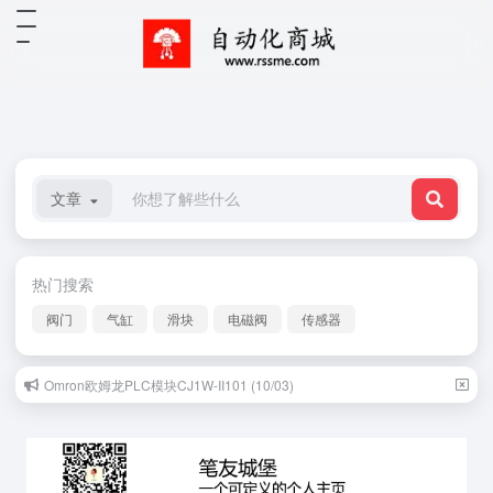
文章
热门搜索
阀门
气缸
滑块
电磁阀
传感器
Omron欧姆龙PLC模块CJ1W-II101 (10/03)