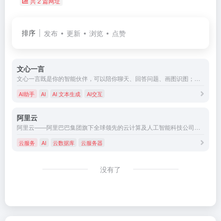
共 2 篇网址
排序
发布
更新
浏览
点赞
文心一言
文心一言既是你的智能伙伴，可以陪你聊天、回答问题、画图识图；也是你的AI助手，可以提供灵感、撰写文案、阅读文档、智能翻译，帮你高效完成工作和学习任务。
AI助手
AI
AI 文本生成
AI交互
阿里云
阿里云——阿里巴巴集团旗下全球领先的云计算及人工智能科技公司之一。提供全栈云服务，包括弹性计算、高性能数据库、网络与存储方案，以及AI大模型、向量检索、大数据分析等智能化能力。依托飞天云计算操作系统与全球基础设施，支持企业构建高可用架构，定制基于场景的行业解决方案，免费备案，7×24小时售后支持，助企业无忧上云。
云服务
AI
云数据库
云服务器
没有了