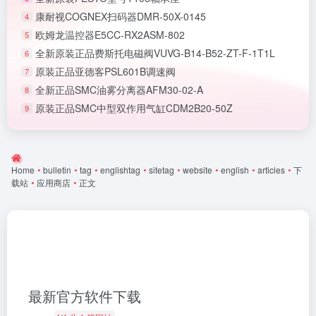
康耐视COGNEX扫码器DMR-50X-0145
4
欧姆龙温控器E5CC-RX2ASM-802
5
全新原装正品费斯托电磁阀VUVG-B14-B52-ZT-F-1T1L
6
原装正品亚德客PSL601B调速阀
7
全新正品SMC油雾分离器AFM30-02-A
8
原装正品SMC中型双作用气缸CDM2B20-50Z
9
Home
•
bulletin
•
tag
•
englishtag
•
sitetag
•
website
•
english
•
articles
•
下
载站
•
应用商店
•
正文
最新官方软件下载