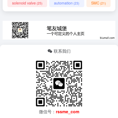
solenoid valve
automation
SMC
(25)
(23)
(21)
联系我们
微信号：
rssme_com