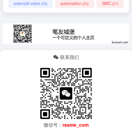
solenoid valve
automation
SMC
(25)
(23)
(21)
联系我们
微信号：
rssme_com