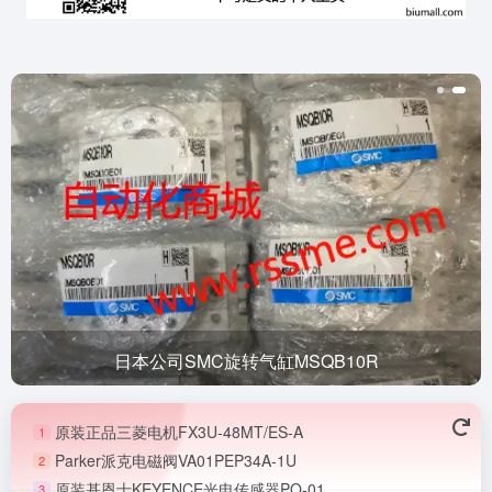
日本公司SMC旋转气缸MSQB10R
原装正品三菱电机FX3U-48MT/ES-A
1
Parker派克电磁阀VA01PEP34A-1U
2
原装基恩士KEYENCE光电传感器PQ-01
3