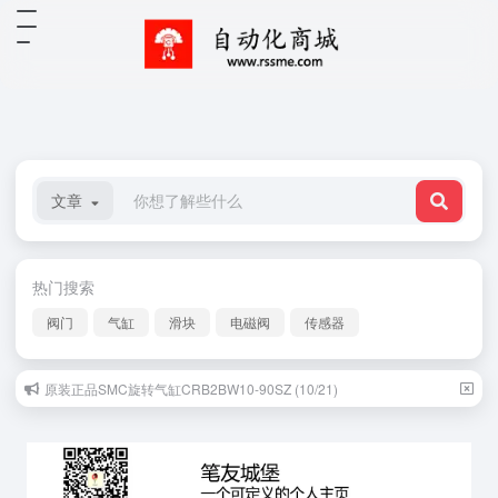
文章
热门搜索
阀门
气缸
滑块
电磁阀
传感器
原装正品SMC旋转气缸CRB2BW10-90SZ (10/21)