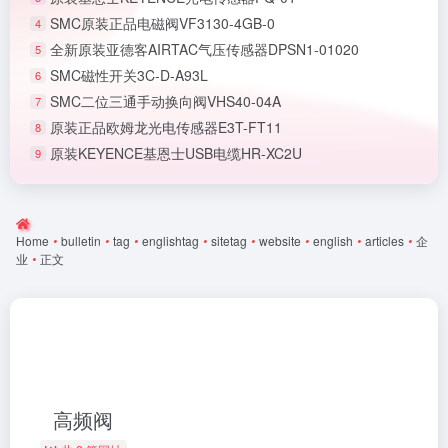
SMC原装正品电磁阀VF3130-4GB-0
4
全新原装亚德客AIRTAC气压传感器DPSN1-01020
5
SMC磁性开关3C-D-A93L
6
SMC二位三通手动换向阀VHS40-04A
7
原装正品欧姆龙光电传感器E3T-FT11
8
原装KEYENCE基恩士USB电缆HR-XC2U
9
Home
•
bulletin
•
tag
•
englishtag
•
sitetag
•
website
•
english
•
articles
•
企
业
•
正文
高频阀