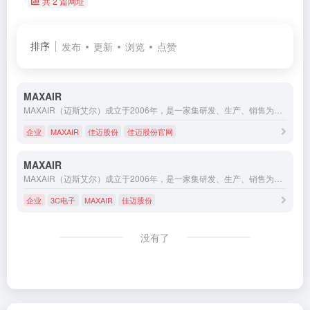
共 2 篇网址
排序
发布
更新
浏览
点赞
MAXAIR
MAXAIR（迈斯艾尔）成立于2006年，是一家集研发、生产、销售为一体的高端气动元件制造商。在锂电、光伏、半导体、医疗、液晶、3C电子等领域已成为国产气动元件领导品牌。产品线包括但不限于精密电磁/传感类、特气/特液阀类、气控高真空类、精密气缸等。 基于2020年全面引入的IPD产品开发体系，我们深度洞悉客户行业痛点，结合我们对流体自动化前沿技术的应用和积累，通过秉持核心技术自主研发为主，与行业知名大学产学研合作为辅的多种研发模式，实现了多项流体自动化领域的行业级创新。 MAXAIR始终以行业顶尖水平为标准，持续探索、致力成为流体自动化领域的行业标杆推动中国智能制造技术的进步，助力中国设备全球领先，
企业
MAXAIR
佳迈股份
佳迈股份官网
MAXAIR
MAXAIR（迈斯艾尔）成立于2006年，是一家集研发、生产、销售为一体的高端气动元件制造商。在锂电、光伏、半导体、医疗、液晶、3C电子等领域已成为国产气动元件领导品牌。产品线包括但不限于精密电磁/传感类、特气/特液阀类、气控高真空类、精密气缸等。 基于2020年全面引入的IPD产品开发体系，我们深度洞悉客户行业痛点，结合我们对流体自动化前沿技术的应用和积累，通过秉持核心技术自主研发为主，与行业知名大学产学研合作为辅的多种研发模式，实现了多项流体自动化领域的行业级创新。 MAXAIR始终以行业顶尖水平为标准，持续探索、致力成为流体自动化领域的行业标杆推动中国智能制造技术的进步，助力中国设备全球领先，
企业
3C电子
MAXAIR
佳迈股份
没有了