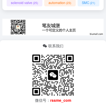
solenoid valve
automation
SMC
(25)
(23)
(21)
联系我们
微信号：
rssme_com