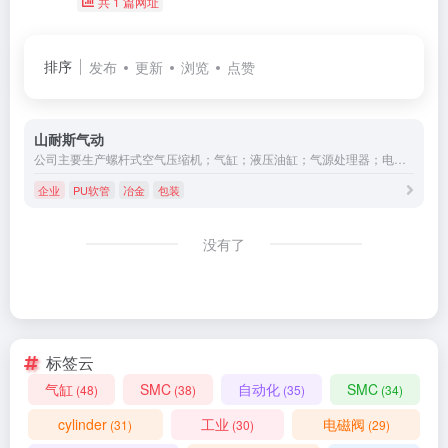
共 1 篇网址
排序
发布
更新
浏览
点赞
山耐斯气动
公司主要生产螺杆式空气压缩机；气缸；液压油缸；气源处理器；电磁阀；机械阀；防爆电磁阀；纺织机械专用气缸、电磁阀；快速式接头、辅助元件；PU软管及设计加工成套系统。产品广泛用于冶金、电子、塑料、石油、矿产、包装、印刷、纺织、食品、建筑等自动化机械设备。
企业
PU软管
冶金
包装
没有了
标签云
气缸
SMC
自动化
SMC
(48)
(38)
(35)
(34)
cylinder
工业
电磁阀
(31)
(30)
(29)