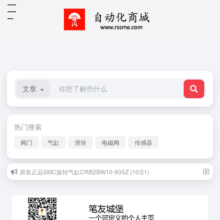
文章
热门搜索
阀门
气缸
滑块
电磁阀
传感器
原装正品SMC旋转气缸CRB2BW10-90SZ (10/21)