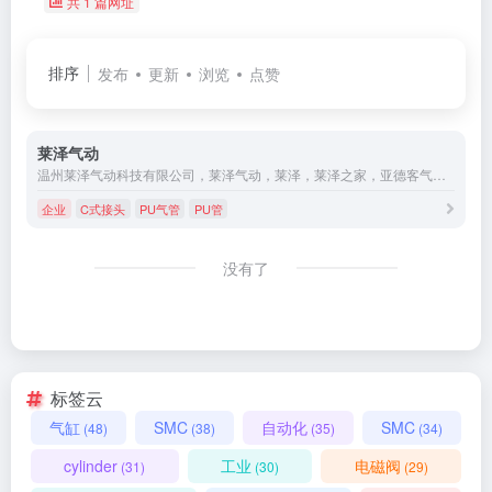
共 1 篇网址
排序
发布
更新
浏览
点赞
莱泽气动
温州莱泽气动科技有限公司，莱泽气动，莱泽，莱泽之家，亚德客气源系列，电磁阀，PU气管，PU管，气缸，气动接头，SMC，气动厂家，气动元件厂，手拉阀，气控阀，机械阀，缓冲器，磁性开关，水阀，排水器，专业生产气动，气鼓，吹尘枪，C式接头，风批，脚踏阀，调压阀，水暖接头，球阀
企业
C式接头
PU气管
PU管
没有了
标签云
气缸
SMC
自动化
SMC
(48)
(38)
(35)
(34)
cylinder
工业
电磁阀
(31)
(30)
(29)