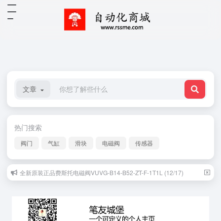
文章
热门搜索
阀门
气缸
滑块
电磁阀
传感器
全新原装正品费斯托电磁阀VUVG-B14-B52-ZT-F-1T1L (12/17)