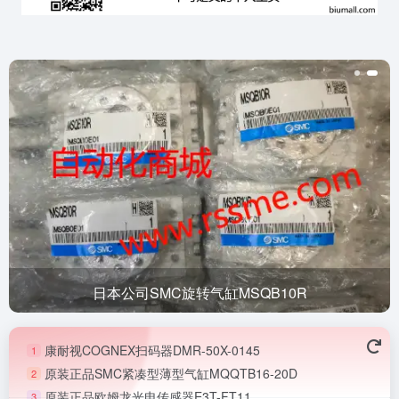
日本公司SMC旋转气缸MSQB10R
康耐视COGNEX扫码器DMR-50X-0145
1
原装正品SMC紧凑型薄型气缸MQQTB16-20D
2
原装正品欧姆龙光电传感器E3T-FT11
3