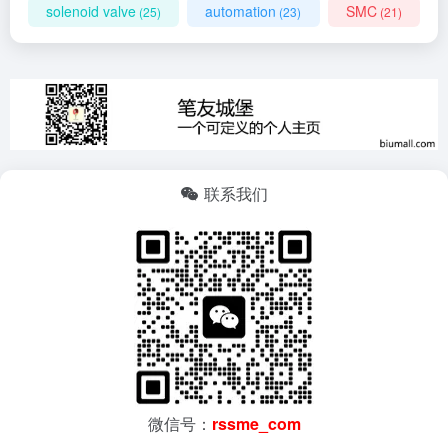
solenoid valve
automation
SMC
(25)
(23)
(21)
联系我们
微信号：
rssme_com