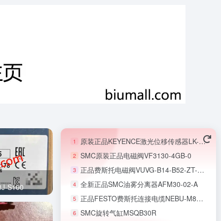
原装正品KEYENCE激光位移传感器LK-G152
1
SMC原装正品电磁阀VF3130-4GB-0
2
正品费斯托电磁阀VUVG-B14-B52-ZT-F-1T1L-EX2C
3
全新正品SMC油雾分离器AFM30-02-A
4
-S100
正品FESTO费斯托连接电缆NEBU-M8G3-K-5-LE3
5
SMC旋转气缸MSQB30R
6