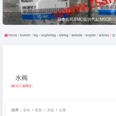
日本公司SMC旋转气缸MSQB1
Home
•
bulletin
•
tag
•
englishtag
•
sitetag
•
website
•
english
•
articles
•
企
水阀
共 1 篇网址
排序
发布
更新
浏览
点赞