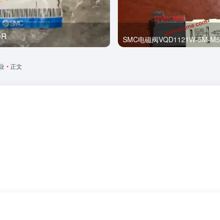
0R
全新
SMC电磁阀VQD1121W-5M-M5
业
•
正文