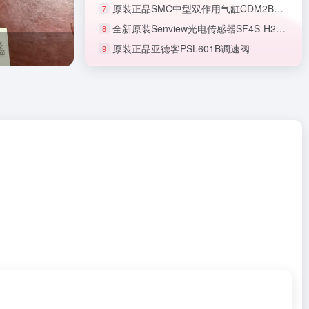
原装正品SMC中型双作用气缸CDM2B20-50Z
7
全新原装Senview光电传感器SF4S-H2NA-H
8
原装正品亚德客PSL601B调速阀
9
正品SMC节流阀AS1201F-M5-06A