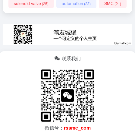
solenoid valve
automation
SMC
(25)
(23)
(21)
联系我们
微信号：
rssme_com