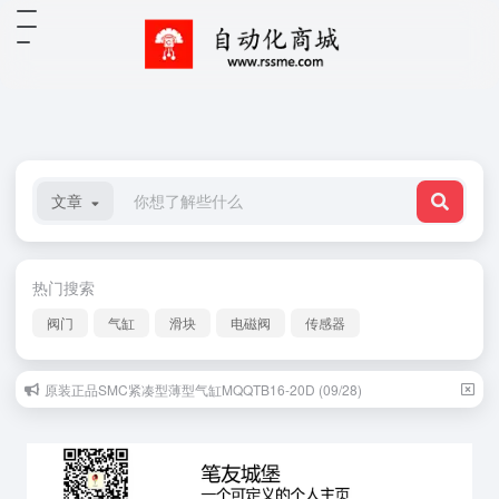
文章
热门搜索
阀门
气缸
滑块
电磁阀
传感器
原装正品SMC紧凑型薄型气缸MQQTB16-20D (09/28)