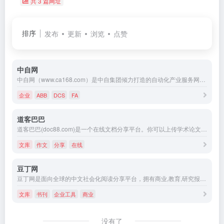
共 3 篇网址
排序
发布
更新
浏览
点赞
中自网
中自网（www.ca168.com）是中自集团倾力打造的自动化产业服务网络媒体，为自动化制造商、分销商、系统集成商、OEM及最终用户提供更精准的电子商务平台，提供全方位资讯和商务服务，致力于市场研究、品牌营销、电子商务、人才培训、数字媒体等多元化服务，有机结合自动化产业链与电子商务网络，为买卖双方提供供求信息、评价选型、在线交易、库存管理等综合推广服务。服务热线400-075-8000。
企业
ABB
DCS
FA
道客巴巴
道客巴巴(doc88.com)是一个在线文档分享平台。你可以上传学术论文,研究报告,行业标准,课后答案,教学课件,工作总结,作文等电子文档，可以自由交换文档，还可以分享最新的行业资讯。
文库
作文
分享
在线
豆丁网
豆丁网是面向全球的中文社会化阅读分享平台，拥有商业,教育,研究报告,行业资料,学术论文,认证考试,星座,心理学等数亿实用文档和书刊杂志。
文库
书刊
企业工具
商业
没有了