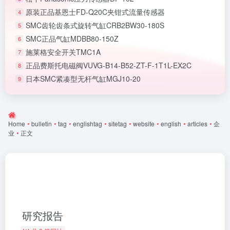
原装正品基恩士FD-Q20C夹钳式流量传感器
4
SMC齿轮齿条式旋转气缸CRB2BW30-180S
5
SMC正品气缸MDBB80-150Z
6
施莱格安全开关TMC1A
7
正品费斯托电磁阀VUVG-B14-B52-ZT-F-1T1L-EX2C
8
日本SMC紧凑型无杆气缸MGJ10-20
9
Home
•
bulletin
•
tag
•
englishtag
•
sitetag
•
website
•
english
•
articles
•
企
业
•
正文
研究报告