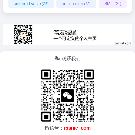
solenoid valve
automation
SMC
(25)
(23)
(21)
联系我们
微信号：
rssme_com