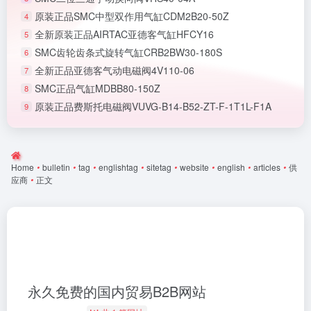
原装正品SMC中型双作用气缸CDM2B20-50Z
4
全新原装正品AIRTAC亚德客气缸HFCY16
5
SMC齿轮齿条式旋转气缸CRB2BW30-180S
6
全新正品亚德客气动电磁阀4V110-06
7
SMC正品气缸MDBB80-150Z
8
原装正品费斯托电磁阀VUVG-B14-B52-ZT-F-1T1L-F1A
9
Home
•
bulletin
•
tag
•
englishtag
•
sitetag
•
website
•
english
•
articles
•
供
应商
•
正文
永久免费的国内贸易B2B网站