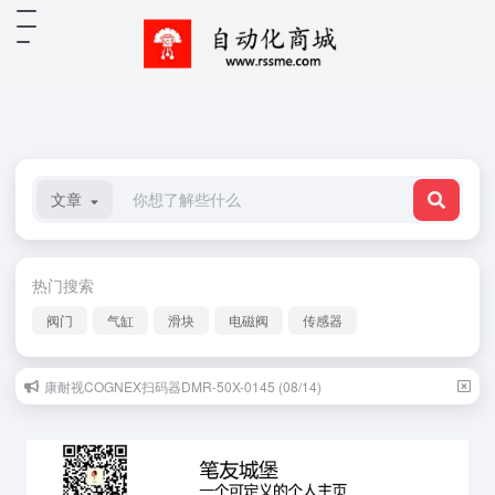
文章
热门搜索
阀门
气缸
滑块
电磁阀
传感器
康耐视COGNEX扫码器DMR-50X-0145 (08/14)