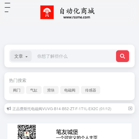
文章
热门搜索
阀门
气缸
滑块
电磁阀
传感器
正品费斯托电磁阀VUVG-B14-B52-ZT-F-1T1L-EX2C (01/12)