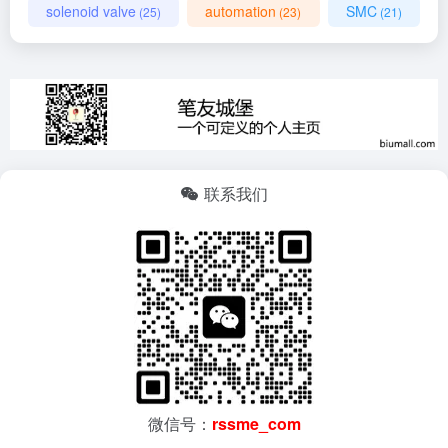
solenoid valve
automation
SMC
(25)
(23)
(21)
联系我们
微信号：
rssme_com