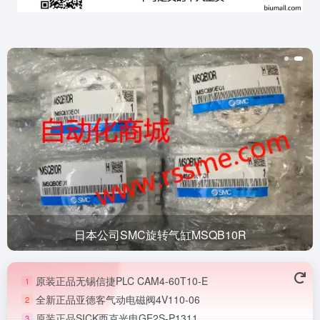
日本公司SMC旋转气缸MSQB10R
原装正品无锡信捷PLC CAM4-60T10-E
1
全新正品亚德客气动电磁阀4V110-06
2
原装正品SICK西克光电GE2S-P1311
3