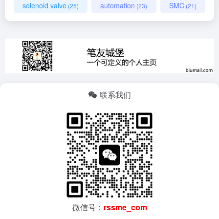
solenoid valve
automation
SMC
(25)
(23)
(21)
联系我们
微信号：
rssme_com