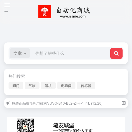
文章
热门搜索
阀门
气缸
滑块
电磁阀
传感器
原装正品费斯托电磁阀VUVG-B10-B52-ZT-F-1T1L (12/26)