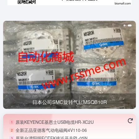
日本公司SMC旋转气缸MSQB10R
原装KEYENCE基恩士USB电缆HR-XC2U
1
全新正品亚德客气动电磁阀4V110-06
2
原装台湾阳明FOTEK接近开关PL-05N
3