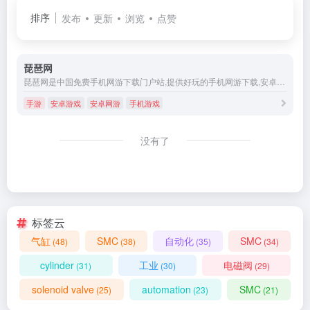
排序
发布
更新
浏览
点赞
琵琶网
琵琶网是中国免费手机网游下载门户站,提供好玩的手机网游下载,安卓游戏,苹果iPhone网游,新闻资讯,攻略评测,新游激活码礼包,手机网游排行,道具商城,及手游论坛交流等全方位的手机游戏娱乐服务
手游
安卓游戏
安卓网游
手机游戏
没有了
标签云
气缸
SMC
自动化
SMC
(48)
(38)
(35)
(34)
cylinder
工业
电磁阀
(31)
(30)
(29)
solenoid valve
automation
SMC
(25)
(23)
(21)