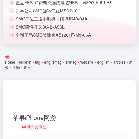
正品FESTO费斯托连接电缆NEBU-M8G3-K-5-LE3
5
日本公司SMC旋转气缸MSQB10R
6
SMC二位三通手动换向阀VHS40-04A
7
SMC磁性开关3C-D-A93L
8
全新正品SMC节流阀AS1201F-M5-06A
9
Home
•
bulletin
•
tag
•
englishtag
•
sitetag
•
website
•
english
•
articles
•
游
戏
•
手游
•
正文
苹果iPhone网游
共 1 篇网址