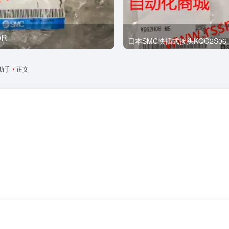
0R
全新
日本SMC快插式接头KQG2S06-
I助手
•
正文