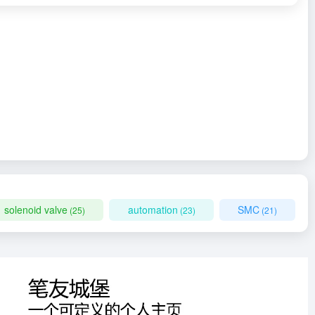
solenoid valve
automation
SMC
(25)
(23)
(21)