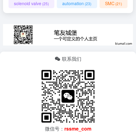
solenoid valve
automation
SMC
(25)
(23)
(21)
联系我们
微信号：
rssme_com