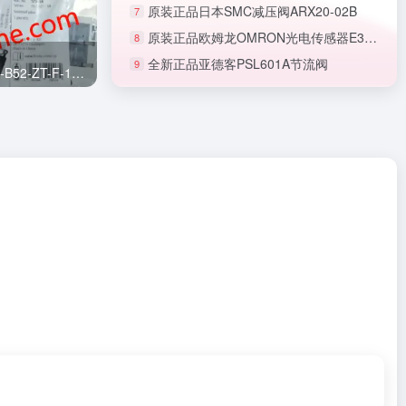
原装正品日本SMC减压阀ARX20-02B
7
原装正品欧姆龙OMRON光电传感器E3T-FL22
8
全新正品亚德客PSL601A节流阀
9
正品SMC节流阀AS1201F-M5-06A
费斯托FESTO电磁阀VUVG-B10-B52-ZT-F-1T1L