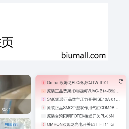
Omron欧姆龙PLC模块CJ1W-II101
1
原装正品费斯托电磁阀VUVG-B14-B52-ZT-F-1T1L-F1A
2
SMC原装正品数字压力开关ISE40A-01-R-X501
3
原装正品SMC中型双作用气缸CDM2B20-50Z
4
-X501
原装台湾阳明FOTEK接近开关PL-05N
5
OMRON欧姆龙光电开关E3T-FT11-G
6