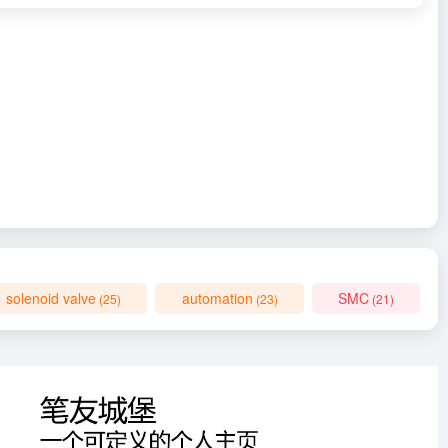
solenoid valve
automation
SMC
(25)
(23)
(21)