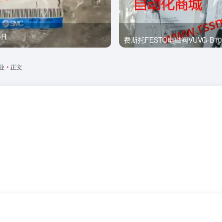
0R
全新
业
•
正文