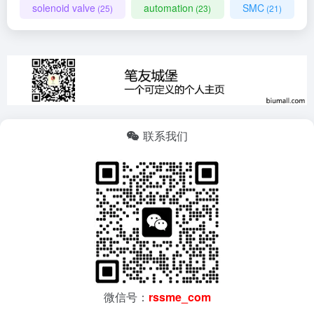
solenoid valve
automation
SMC
(25)
(23)
(21)
联系我们
微信号：
rssme_com