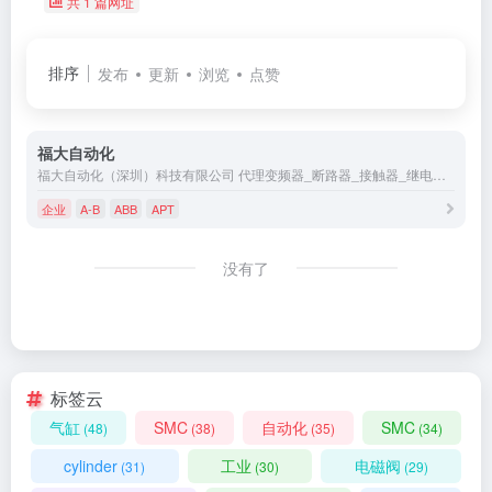
共 1 篇网址
排序
发布
更新
浏览
点赞
福大自动化
福大自动化（深圳）科技有限公司 代理变频器_断路器_接触器_继电器_软起动器_浪涌保护器_低压熔断器_PLC_传感器_接近开关_光电开关_限位开关_行程开关_开关电源_接线端子_伺服电机_触摸屏
企业
A-B
ABB
APT
没有了
标签云
气缸
SMC
自动化
SMC
(48)
(38)
(35)
(34)
cylinder
工业
电磁阀
(31)
(30)
(29)