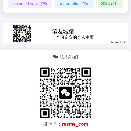
solenoid valve
automation
SMC
(25)
(23)
(21)
联系我们
微信号：
rssme_com