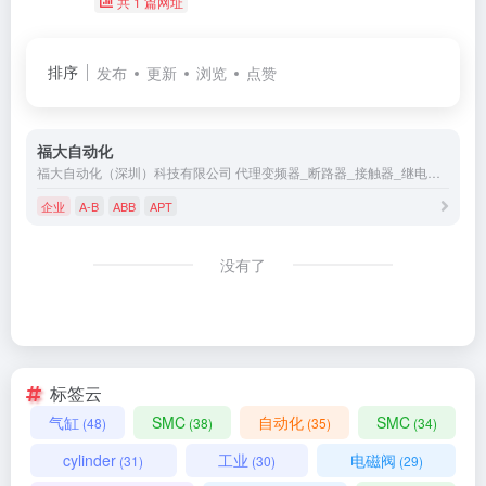
共 1 篇网址
排序
发布
更新
浏览
点赞
福大自动化
福大自动化（深圳）科技有限公司 代理变频器_断路器_接触器_继电器_软起动器_浪涌保护器_低压熔断器_PLC_传感器_接近开关_光电开关_限位开关_行程开关_开关电源_接线端子_伺服电机_触摸屏
企业
A-B
ABB
APT
没有了
标签云
气缸
SMC
自动化
SMC
(48)
(38)
(35)
(34)
cylinder
工业
电磁阀
(31)
(30)
(29)