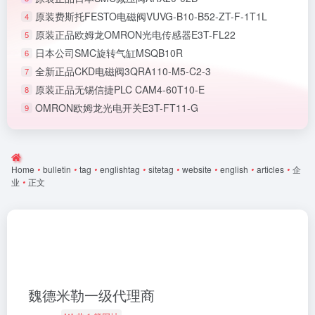
原装费斯托FESTO电磁阀VUVG-B10-B52-ZT-F-1T1L
4
原装正品欧姆龙OMRON光电传感器E3T-FL22
5
日本公司SMC旋转气缸MSQB10R
6
全新正品CKD电磁阀3QRA110-M5-C2-3
7
原装正品无锡信捷PLC CAM4-60T10-E
8
OMRON欧姆龙光电开关E3T-FT11-G
9
Home
•
bulletin
•
tag
•
englishtag
•
sitetag
•
website
•
english
•
articles
•
企
业
•
正文
魏德米勒一级代理商