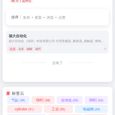
共 1 篇网址
排序
发布
更新
浏览
点赞
福大自动化
福大自动化（深圳）科技有限公司 代理变频器_断路器_接触器_继电器_软起动器_浪涌保护器_低压熔断器_PLC_传感器_接近开关_光电开关_限位开关_行程开关_开关电源_接线端子_伺服电机_触摸屏
企业
A-B
ABB
APT
没有了
标签云
气缸
SMC
自动化
SMC
(48)
(38)
(35)
(34)
cylinder
工业
电磁阀
(31)
(30)
(29)