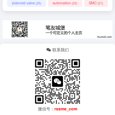
solenoid valve
automation
SMC
(25)
(23)
(21)
联系我们
微信号：
rssme_com