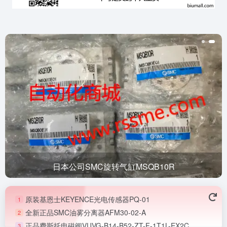
日本公司SMC旋转气缸MSQB10R
原装基恩士KEYENCE光电传感器PQ-01
1
全新正品SMC油雾分离器AFM30-02-A
2
正品费斯托电磁阀VUVG-B14-B52-ZT-F-1T1L-EX2C
3