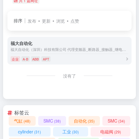
共 1 篇网址
排序
发布
更新
浏览
点赞
福大自动化
福大自动化（深圳）科技有限公司 代理变频器_断路器_接触器_继电器_软起动器_浪涌保护器_低压熔断器_PLC_传感器_接近开关_光电开关_限位开关_行程开关_开关电源_接线端子_伺服电机_触摸屏
企业
A-B
ABB
APT
没有了
标签云
气缸
SMC
自动化
SMC
(48)
(38)
(35)
(34)
cylinder
工业
电磁阀
(31)
(30)
(29)