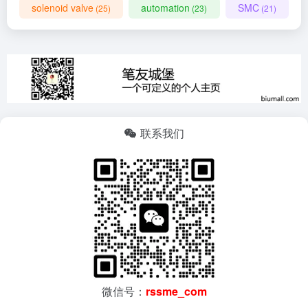
solenoid valve
automation
SMC
(25)
(23)
(21)
联系我们
微信号：
rssme_com