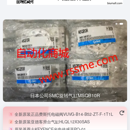
日本公司SMC旋转气缸MSQB10R
全新原装正品费斯托电磁阀VUVG-B14-B52-ZT-F-1T1L
1
全新原装亚德客滑台气缸HLQL12X30SAS
2
原装基恩士KEYENCE光电传感器PQ-01
3